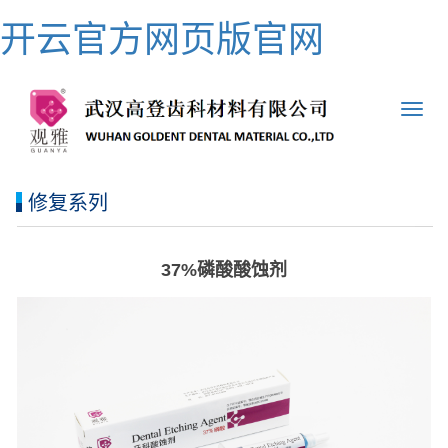
开云官方网页版官网
修复系列
37%磷酸酸蚀剂