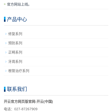
官方网站上线。
产品中心
修复系列
预防系列
正畸系列
牙周系列
根管治疗系列
联系我们
开云官方网页版官网-开云(中国)
电话：027-87267909