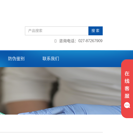
搜 索
咨询电话：027-87267909
防伪鉴别
联系我们