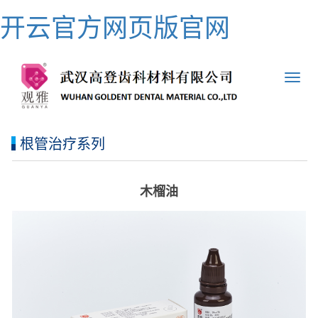
开云官方网页版官网
根管治疗系列
木榴油